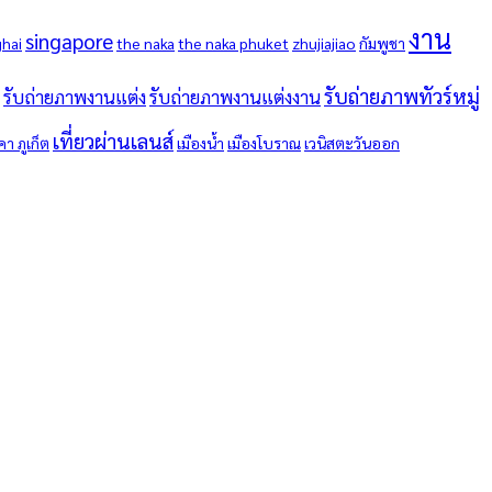
งาน
singapore
hai
the naka
the naka phuket
zhujiajiao
กัมพูชา
รับถ่ายภาพทัวร์หมู่
รับถ่ายภาพงานแต่ง
รับถ่ายภาพงานแต่งงาน
เที่ยวผ่านเลนส์
า ภูเก็ต
เมืองน้ำ
เมืองโบราณ
เวนิสตะวันออก