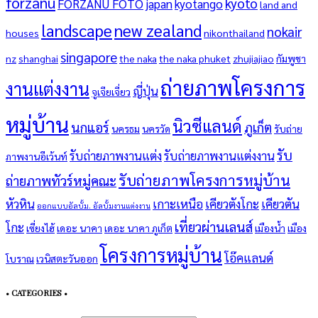
forzanu
kyoto
FORZANU FOTO
japan
kyotango
land and
landscape
new zealand
nokair
houses
nikonthailand
singapore
nz
shanghai
the naka
the naka phuket
zhujiajiao
กัมพูชา
ถ่ายภาพโครงการ
งานแต่งงาน
ญี่ปุ่น
จูเจียเจี่ยว
หมู่บ้าน
นิวซีแลนด์
นกแอร์
ภูเก็ต
นครธม
นครวัด
รับถ่าย
รับ
รับถ่ายภาพงานแต่ง
รับถ่ายภาพงานแต่งงาน
ภาพงานอีเว้นท์
รับถ่ายภาพโครงการหมู่บ้าน
ถ่ายภาพทัวร์หมู่คณะ
หัวหิน
เกาะเหนือ
เคียวตังโกะ
เคียวตัน
ออกแบบอัลบั้ม. อัลบั้มงานแต่งงาน
เที่ยวผ่านเลนส์
โกะ
เซี่ยงไฮ้
เดอะ นาคา
เดอะ นาคา ภูเก็ต
เมืองน้ำ
เมือง
โครงการหมู่บ้าน
โอ๊คแลนด์
โบราณ
เวนิสตะวันออก
• CATEGORIES •