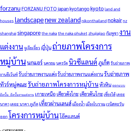
forzanu
kyoto
FORZANU FOTO
japan
kyotango
land and
landscape
new zealand
nokair
houses
nikonthailand
nz
งาน
singapore
shanghai
the naka
the naka phuket
zhujiajiao
กัมพูชา
ถ่ายภาพโครงการ
แต่งงาน
ญี่ปุ่น
จูเจียเจี่ยว
หมู่บ้าน
นิวซีแลนด์
นกแอร์
ภูเก็ต
นครธม
นครวัด
รับถ่ายภาพ
รับถ่ายภาพ
รับถ่ายภาพงานแต่ง
รับถ่ายภาพงานแต่งงาน
งานอีเว้นท์
รับถ่ายภาพโครงการหมู่บ้าน
ทัวร์หมู่คณะ
หัวหิน
ออกแบบ
เกาะเหนือ
เคียวตังโกะ
เคียวตันโกะ
เซี่ยงไฮ้
เดอะ
อัลบั้ม. อัลบั้มงานแต่งงาน
เที่ยวผ่านเลนส์
นาคา
เดอะ นาคา ภูเก็ต
เมืองน้ำ
เมืองโบราณ
เวนิสตะวัน
โครงการหมู่บ้าน
โอ๊คแลนด์
ออก
• CATEGORIES •