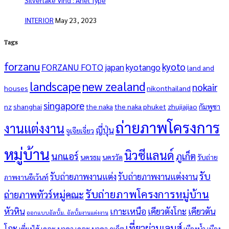
Silverlake Vind : Anel Type
INTERIOR
May 23, 2023
Tags
forzanu
kyoto
FORZANU FOTO
japan
kyotango
land and
landscape
new zealand
nokair
houses
nikonthailand
singapore
nz
shanghai
the naka
the naka phuket
zhujiajiao
กัมพูชา
ถ่ายภาพโครงการ
งานแต่งงาน
ญี่ปุ่น
จูเจียเจี่ยว
หมู่บ้าน
นิวซีแลนด์
นกแอร์
ภูเก็ต
นครธม
นครวัด
รับถ่าย
รับ
รับถ่ายภาพงานแต่ง
รับถ่ายภาพงานแต่งงาน
ภาพงานอีเว้นท์
รับถ่ายภาพโครงการหมู่บ้าน
ถ่ายภาพทัวร์หมู่คณะ
หัวหิน
เกาะเหนือ
เคียวตังโกะ
เคียวตัน
ออกแบบอัลบั้ม. อัลบั้มงานแต่งงาน
เที่ยวผ่านเลนส์
โกะ
เซี่ยงไฮ้
เดอะ นาคา
เดอะ นาคา ภูเก็ต
เมืองน้ำ
เมือง