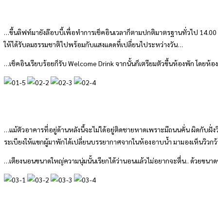
…ขึ้นลิฟท์มายังล๊อบบี้เพื่อทำการเช็คอินเวลาก็ตามปกติมาตรฐานทั่วไป 14.00 
ให้ได้รับลมธรรมชาติไปพร้อมกับแสงแดดที่เปลี่ยนไประหว่างวัน…
…เช็คอินเรียบร้อยก็รับ Welcome Drink จากนั้นก็เตรียมตัวขึ้นห้องพัก โดยห้อง
…แม้ตัวอาคารที่อยู่ด้านหลังนี้จะไม่ได้อยู่ติดชายหาดเพราะมีถนนคั่น ผิดกับฝั
ระเบียงให้แขกผู้มาพักได้เปลี่ยนบรรยากาศจากในห้องอาบน้ำ มามองเห็นวิวกว้
…เตียงนอนขนาดใหญ่ความนุ่มนั้นเรียกได้ว่านอนแล้วไม่อยากจะตื่น.. ด้วยขนาด