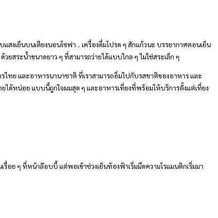
นรับแสงเย็นบนเตียงนอนโซฟา .. เครื่องดื่มโปรด ๆ สักแก้วนะ บรรยากาศตอนเย็น
้วยสระน้ำขนาดยาว ๆ ที่สามารถว่ายได้แบบไกล ๆ ไม่ใช่สระเล็ก ๆ
 กับอาหารไทย และอาหารนานาชาติ ที่เราสามารถอิ่มไปกับรสชาติของอาหาร และ
ายได้หน่อย แบบนี้ถูกใจผมสุด ๆ และอาหารเที่ยงที่พร้อมให้บริการตั้งแต่เที่ยง
รื่อย ๆ ที่หน้าล๊อบบี้ แต่พอเข้าช่วงเย็นท้องฟ้าเริ่มมืดความโรแมนติกเริ่มมา