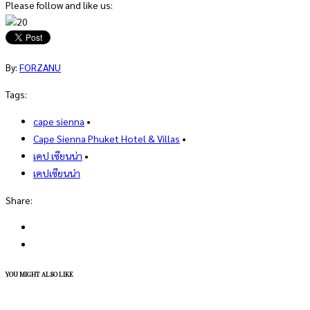
Please follow and like us:
20
By:
FORZANU
Tags:
cape sienna
•
Cape Sienna Phuket Hotel & Villas
•
เคป เซียนน่า
•
เคปเซียนน่า
Share:
YOU MIGHT ALSO LIKE