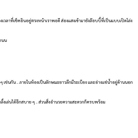
ลาที่เช็คอินอยู่ตรงหน้าเราพอดี ส่องแสงเข้ามายังล๊อบบี้ที่เป็นแบบเปิดโล่ง
งถนน
 ๆ เช่นกัน .. ภายในห้องเป็นลักษณะยาวลึกมีระเบียง และอ่างแช่น้ำอยู่ด้านนอก
ลิ้งเล่นได้อีกสบาย ๆ .. ส่วนสิ่งอำนวยความสะดวกก็ครบพร้อม