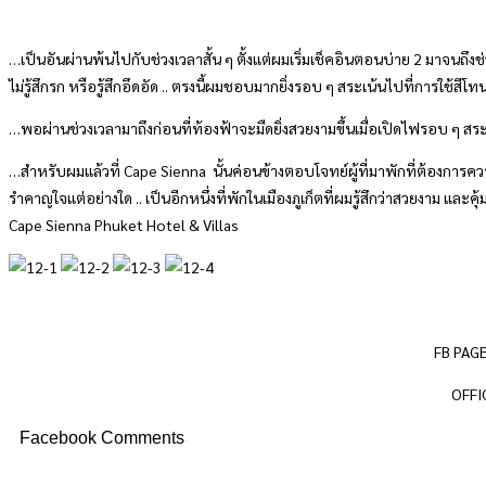
…เป็นอันผ่านพ้นไปกับช่วงเวลาสั้น ๆ ตั้งแต่ผมเริ่มเช็คอินตอนบ่าย 2 มาจนถ
ไม่รู้สึกรก หรือรู้สึกอึดอัด .. ตรงนี้ผมชอบมากยิ่งรอบ ๆ สระเน้นไปที่การใช้สีโ
…พอผ่านช่วงเวลามาถึงก่อนที่ท้องฟ้าจะมืดยิ่งสวยงามขึ้นเมื่อเปิดไฟรอบ ๆ ส
…สำหรับผมแล้วที่ Cape Sienna นั้นค่อนข้างตอบโจทย์ผู้ที่มาพักที่ต้องการควา
รำคาญใจแต่อย่างใด .. เป็นอีกหนึ่งที่พักในเมืองภูเก็ตที่ผมรู้สึกว่าสวยงาม แล
Cape Sienna Phuket Hotel & Villas
FB PAGE
OFFI
Facebook Comments