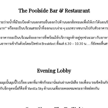
The Poolside Bar & Restaurant
ณสระว่ายน้ำที่มีระเบียงด้านนอกสระยื่นออกไปด้านนอกฝั่งทะเลเพื่อให้เราได้นอ
ินมาก” หรือจะเป็นบริเวณสระน้ำที่ออกแบบง่าย ๆ แนวขวางขนานไปกับตัวอาคาร ด
นที่ใต้ตัวอาคารจะเป็นบริเวณห้องอาหารที่พร้อมให้บริการลูกค้าอยู่ทุกช่วงเวลา
านอาหารเช้ากันด้วยโดยเปิดช่วง Breakfast ตั้งแต่ 6.30 – 10.30 น. … ก็ยังพอตื่นส
Evening Lobby
มนั้นมุมนี้ไปเรื่อย แขกที่มาพักก็จะมานั่งเล่นอ่านหนังสือ รอเพื่อน รอเช็คอินกันเ
กับอีกจุดหนึ่งก็คือที่ Vanilla Sky ด้านบนเพื่อรอคอยชมพระอาทิตย์ตกกัน