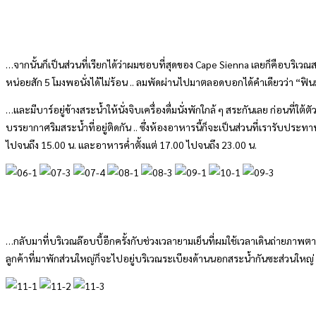
…จากนั้นก็เป็นส่วนที่เรียกได้ว่าผมชอบที่สุดของ Cape Sienna เลยก็คือบริเว
หน่อยสัก 5 โมงพอนั่งได้ไม่ร้อน .. ลมพัดผ่านไปมาตลอดบอกได้คำเดียวว่า “ฟ
…และมีบาร์อยู่ข้างสระน้ำให้นั่งจิบเครื่องดื่มนั่งพักใกล้ ๆ สระกันเลย ก่อ
บรรยากาศริมสระน้ำที่อยู่ติดกัน .. ซึ่งห้องอาหารนี้ก็จะเป็นส่วนที่เรารับประท
ไปจนถึง 15.00 น. และอาหารค่ำตั้งแต่ 17.00 ไปจนถึง 23.00 น.
…กลับมาที่บริเวณล๊อบบี้อีกครั้งกับช่วงเวลายามเย็นที่ผมใช้เวลาเดินถ่ายภาพตามมุ
ลูกค้าที่มาพักส่วนใหญ่ก็จะไปอยู่บริเวณระเบียงด้านนอกสระน้ำกันซะส่วนใหญ่ 