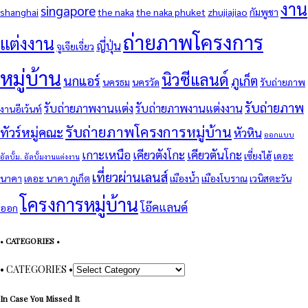
งาน
singapore
shanghai
the naka
the naka phuket
zhujiajiao
กัมพูชา
ถ่ายภาพโครงการ
แต่งงาน
ญี่ปุ่น
จูเจียเจี่ยว
หมู่บ้าน
นิวซีแลนด์
นกแอร์
ภูเก็ต
นครธม
นครวัด
รับถ่ายภาพ
รับถ่ายภาพ
รับถ่ายภาพงานแต่ง
รับถ่ายภาพงานแต่งงาน
งานอีเว้นท์
รับถ่ายภาพโครงการหมู่บ้าน
ทัวร์หมู่คณะ
หัวหิน
ออกแบบ
เกาะเหนือ
เคียวตังโกะ
เคียวตันโกะ
เซี่ยงไฮ้
เดอะ
อัลบั้ม. อัลบั้มงานแต่งงาน
เที่ยวผ่านเลนส์
นาคา
เดอะ นาคา ภูเก็ต
เมืองน้ำ
เมืองโบราณ
เวนิสตะวัน
โครงการหมู่บ้าน
โอ๊คแลนด์
ออก
• CATEGORIES •
• CATEGORIES •
In Case You Missed It